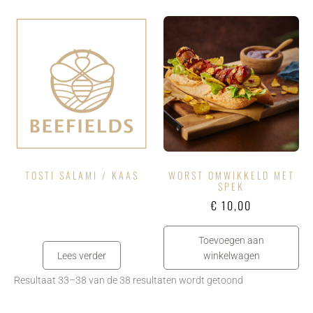
TOSTI SALAMI / KAAS
WORST OMWIKKELD MET
SPEK
€
10,00
Toevoegen aan
Lees verder
winkelwagen
Resultaat 33–38 van de 38 resultaten wordt getoond