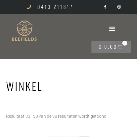
0413 211817
0
€
0,00
WINKEL
Resultaat 33–38 van de 38 resultaten wordt getoond