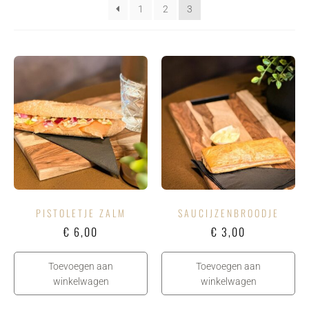
1
2
3
PISTOLETJE ZALM
SAUCIJZENBROODJE
€
6,00
€
3,00
Toevoegen aan
Toevoegen aan
winkelwagen
winkelwagen