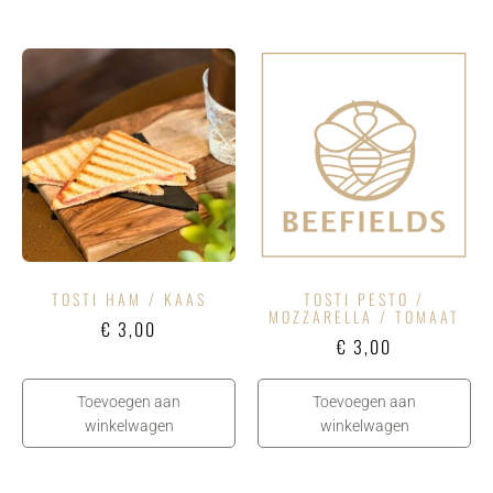
TOSTI HAM / KAAS
TOSTI PESTO /
MOZZARELLA / TOMAAT
€
3,00
€
3,00
Toevoegen aan
Toevoegen aan
winkelwagen
winkelwagen