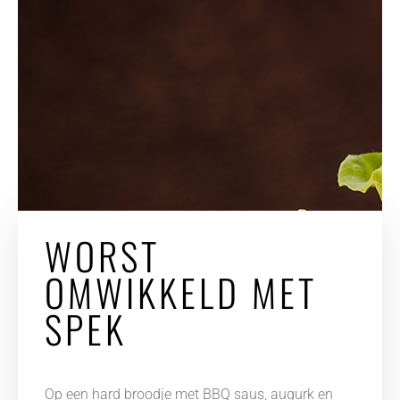
WORST
OMWIKKELD MET
SPEK
Op een hard broodje met BBQ saus, augurk en