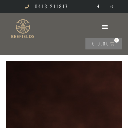
0413 211817
0
€
0,00