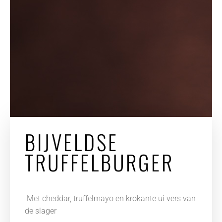
BIJVELDSE
TRUFFELBURGER
Met cheddar, truffelmayo en krokante ui
vers van
de slager