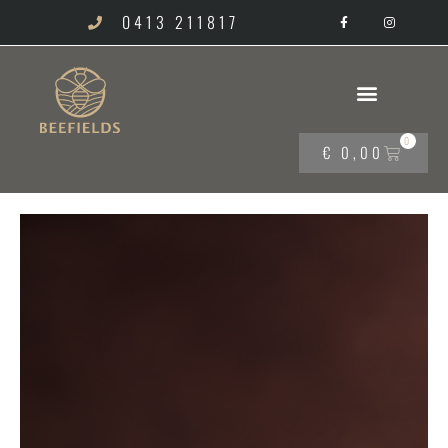
0413 211817
0
€
0,00