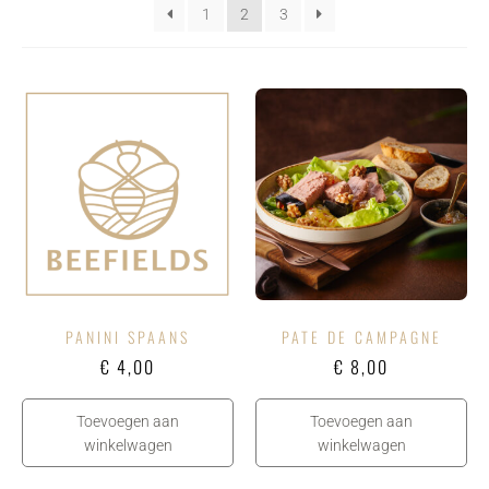
1
2
3
PANINI SPAANS
PATE DE CAMPAGNE
€
4,00
€
8,00
Toevoegen aan
Toevoegen aan
winkelwagen
winkelwagen