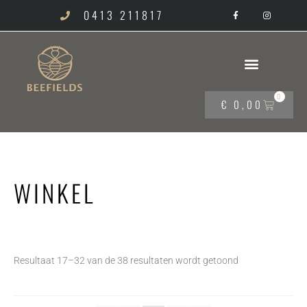
0413 211817
0
€
0,00
WINKEL
Resultaat 17–32 van de 38 resultaten wordt getoond