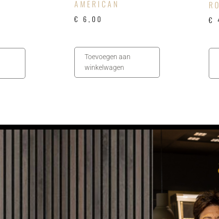
AMERICAN
R
€
6,00
€
Toevoegen aan
winkelwagen