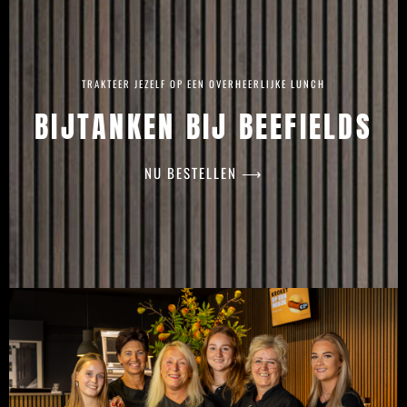
TRAKTEER JEZELF OP EEN OVERHEERLIJKE LUNCH
BIJTANKEN BIJ BEEFIELDS
NU BESTELLEN ⟶