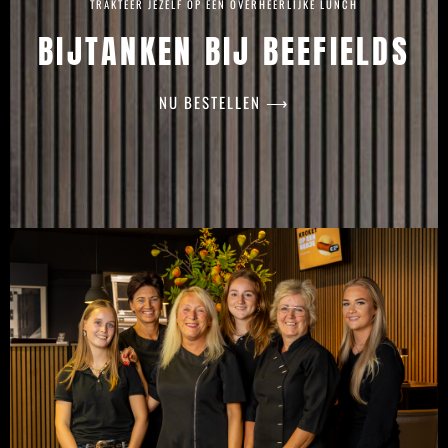
TRAKTEER JEZELF OP EEN OVERHEERLIJKE LUNCH
BIJTANKEN BIJ BEEFIELDS
NU BESTELLEN ⟶